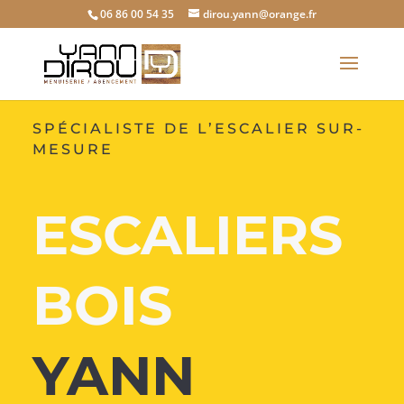
06 86 00 54 35
dirou.yann@orange.fr
SPÉCIALISTE DE L’ESCALIER SUR-
MESURE
ESCALIERS
BOIS
YANN